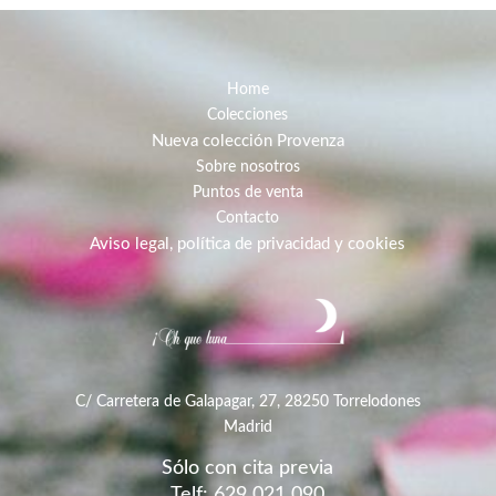
Home
Colecciones
Nueva colección Provenza
Sobre nosotros
Puntos de venta
Contacto
Aviso legal, política de privacidad y cookies
C/ Carretera de Galapagar, 27, 28250 Torrelodones
Madrid
Sólo con cita previa
Telf: 629 021 090